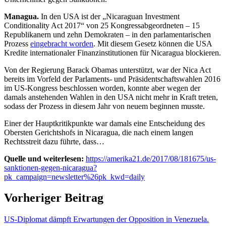
Managua.
In den USA ist der „Nicaraguan Investment
Conditionality Act 2017“ von 25 Kongressabgeordneten – 15
Republikanern und zehn Demokraten – in den parlamentarischen
Prozess
eingebracht worden
. Mit diesem Gesetz können die USA
Kredite internationaler Finanzinstitutionen für Nicaragua blockieren.
Von der Regierung Barack Obamas unterstützt, war der Nica Act
bereits im Vorfeld der Parlaments- und Präsidentschaftswahlen 2016
im US-Kongress beschlossen worden, konnte aber wegen der
damals anstehenden Wahlen in den USA nicht mehr in Kraft treten,
sodass der Prozess in diesem Jahr von neuem beginnen musste.
Einer der Hauptkritikpunkte war damals eine Entscheidung des
Obersten Gerichtshofs in Nicaragua, die nach einem langen
Rechtsstreit dazu führte, dass…
Quelle und weiterlesen:
https://amerika21.de/2017/08/181675/us-
sanktionen-gegen-nicaragua?
pk_campaign=newsletter%26pk_kwd=daily
Vorheriger Beitrag
US-Diplomat dämpft Erwartungen der Opposition in Venezuela.