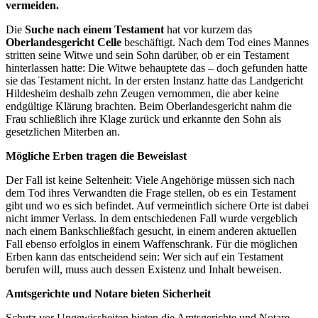
vermeiden.
Die
Suche nach einem Testament
hat vor kurzem das
Oberlandesgericht Celle
beschäftigt. Nach dem Tod eines Mannes
stritten seine Witwe und sein Sohn darüber, ob er ein Testament
hinterlassen hatte: Die Witwe behauptete das – doch gefunden hatte
sie das Testament nicht. In der ersten Instanz hatte das Landgericht
Hildesheim deshalb zehn Zeugen vernommen, die aber keine
endgültige Klärung brachten. Beim Oberlandesgericht nahm die
Frau schließlich ihre Klage zurück und erkannte den Sohn als
gesetzlichen Miterben an.
Mögliche Erben tragen die Beweislast
Der Fall ist keine Seltenheit: Viele Angehörige müssen sich nach
dem Tod ihres Verwandten die Frage stellen, ob es ein Testament
gibt und wo es sich befindet. Auf vermeintlich sichere Orte ist dabei
nicht immer Verlass. In dem entschiedenen Fall wurde vergeblich
nach einem Bankschließfach gesucht, in einem anderen aktuellen
Fall ebenso erfolglos in einem Waffenschrank. Für die möglichen
Erben kann das entscheidend sein: Wer sich auf ein Testament
berufen will, muss auch dessen Existenz und Inhalt beweisen.
Amtsgerichte und Notare bieten Sicherheit
Schutz vor Ungewissheiten bieten die Amtsgerichte und Notare.