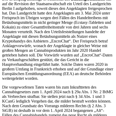
auf die Revision der Staatsanwaltschaft ein Urteil des Landgerichts
Berlin I aufgehoben, soweit dieses den Angeklagten freigesprochen
hat. Das Landgericht hatte den Angeklagten am 3. Mai 2024 unter
Freispruch im Übrigen wegen drei Fällen des Handeltreibens mit
Betäubungsmitteln in nicht geringer Menge (Ecstasy-Tabletten und
Kokain) zu einer Gesamtfreiheitsstrafe von drei Jahren und sechs
Monaten verurteilt. Nach den Urteilsfeststellungen handelte der
Angeklagte mit diesen Betäubungsmitteln als Nutzer eines
Kryptohandys des Anbieters „EncroChat“. Der Freispruch betraf
Anklagevorwürfe, wonach der Angeklagte in gleicher Weise mit
großen Mengen an Cannabisprodukten im Jahr 2020 Handel
getrieben haben soll. Die Vorwürfe wurden auf „EncroChat“-Daten
zu Verkaufsgeschäften gestützt, die das Gericht in die
Hauptverhandlung eingeführt hatte. Solche Daten waren 2020 in
großem Umfang in Frankreich erhoben und auf der Grundlage einer
Europäischen Ermittlungsanordnung (EEA) an deutsche Behörden
weitergeleitet worden.
Die vorgeworfenen Taten waren bis zum Inkrafttreten des
Cannabisgesetzes zum 1. April 2024 nach § 29a Abs. 1 Nr. 2 BtMG
als Verbrechen strafbar. Sie stellen jetzt nach § 34 Abs. 1 und 3
KCanG lediglich Vergehen dar, die milder bestraft werden können.
Nach dem Grundsatz des Vorrangs milderen Rechts (§ 2 Abs. 3
StGB) ist deshalb in vor dem 1. April 2024 begangenen „Alt“-
Fällen des Cannabishandels zumeist das neue Recht als milderes