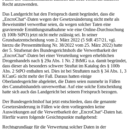
Recht anzuwenden.
Das Landgericht hat den Freispruch damit begründet, dass die
„EncroChat“-Daten wegen der Gesetzesänderung nicht mehr als
Beweismittel verwertbar seien, da wegen solcher Taten eine
gravierende Ermittlungsmaßnahme wie eine Online-Durchsuchung
(§ 100b StPO) jetzt nicht mehr zulässig sei. In seiner
Grundsatzentscheidung vom 2. März 2022 (5 StR 457/21, vgl.
hierzu die Pressemitteilung Nr. 38/2022 vom 25. März 2022) hatte
der 5. Strafsenat des Bundesgerichtshofs die Verwertbarkeit der
„EncroChat“-Daten bei einer Verurteilung wegen erheblichen
Drogenhandels nach § 29a Abs. 1 Nr. 2 BtMG u.a. damit begründet,
dass dieser als besonders schwere Straftat im Katalog des § 100b
Abs. 2 StPO enthalten sei. Dies ist bei Straftaten nach § 34 Abs. 1, 3
KCanG nicht mehr der Fall. Daraus hatten einige
Oberlandesgerichte abgeleitet, die Daten seien nunmehr in Fällen
des Cannabishandels unverwertbar. Auf eine solche Entscheidung
hatte sich auch das Landgericht bei seinem Freispruch bezogen.
Der Bundesgerichtshof hat jetzt entschieden, dass die genannte
Gesetzesänderung in Fällen wie dem vorliegenden keine
Auswirkungen auf die Verwertbarkeit der „EncroChat“-Daten hat.
Hierfür waren folgende Gesichtspunkte maßgebend:
Rechtsgrundlage für die Verwertung solcher Daten in der