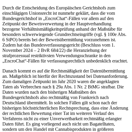
Durch die Entscheidung des Europäischen Gerichtshofs zum
einschlägigen Unionsrecht ist nunmehr geklärt, dass die vom
Bundesgerichtshof in „EncroChat“-Fällen vor allem auf den
Zeitpunkt der Beweisverwertung in der Hauptverhandlung
bezogene Verhältnismäßigkeitsprüfung anhand der Maßstäbe für
besonders schwerwiegende Grundrechtseingriffe (vgl. § 100e Abs.
6 StPO) bereits bei der Beweisübermittlung vorzunehmen ist.
Zudem hat das Bundesverfassungsgericht (Beschluss vom 1.
November 2024 – 2 BvR 684/22) die Heranziehung der
strafprozessual restriktivsten Verwendungsschranke in den
„EncroChat“-Fällen für verfassungsrechtlich unbedenklich erachtet.
Danach kommt es auf die Rechtsmäßigkeit der Datenübermittlung
an. Maßgeblich ist hierfür der Rechtszustand bei Datenanforderung.
Zum damaligen Zeitpunkt im Jahr 2020 waren die angeklagten
Taten als Verbrechen nach § 29a Abs. 1 Nr. 2 BtMG strafbar. Die
Daten wurden nach den bisherigen Maßstäben des
Bundesgerichtshofs also rechtmäßig von Frankreich nach
Deutschland übermittelt. In solchen Fällen gilt schon nach der
bisherigen höchstrichterlichen Rechtsprechung, dass eine Änderung
der rechtlichen Bewertung einer Tat im weiteren Verlauf des
Verfahrens nicht zu einer Unverwertbarkeit rechtmäßig erlangter
Daten führt. Es ging vorliegend auch nicht um Bagatelltaten,
sondern um den Handel mit Cannabisprodukten in größeren