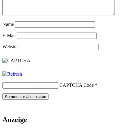
Name
E-Mail
Website
CAPTCHA Code
*
Anzeige