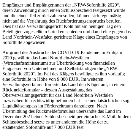
Empfänger und Empfängerinnen der „NRW-Soforthilfe 2020“,
deren Zuwendung durch einen Schlussbescheid festgesetzt wurde
und die einen Teil zurückzahlen sollen, können sich regelmäßig
nicht auf die Verjährung des Rückforderungsanspruchs berufen.
Dies hat das Verwaltungsgericht Köln mit am heutigen Tag den
Beteiligten zugestelltem Urteil entschieden und damit eine gegen das
Land Nordrhein-Westfalen gerichtete Klage eines Empfängers von
Soforthilfe abgewiesen.
Aufgrund des Ausbruchs der COVID-19-Pandemie im Frühjahr
2020 gewährte das Land Nordrhein-Westfalen
(Wirtschaftsministerium) zur Überbrückung von finanziellen
Engpässen von Unternehmen und Selbstständigen die „NRW-
Soforthilfe 2020“. Im Fall des Klägers bewilligte es ihm vorläufig
eine Soforthilfe in Höhe von 9.000 EUR. Im weiteren
Verwaltungsverfahren forderte das Land den Kläger auf, in einem
Rückmeldeformular – dessen Ausgestaltung das
Oberverwaltungsgericht für das Land Nordrhein-Westfalen
inzwischen für rechtswidrig befunden hat – seinen tatsächlichen sog.
Liquiditätsengpass im Förderzeitraum darzulegen. Nach
Übermittlung des Rückmeldeformulars übersandte das Land im
Dezember 2021 einen Schlussbescheid per einfacher E-Mail. In dem
Schlussbescheid setzte es unter anderem die Höhe der zu
erstattenden Soforthilfe auf 7.000 EUR fest.