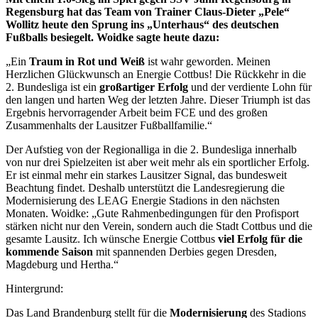
Regensburg hat das Team von Trainer Claus-Dieter „Pele“
Wollitz heute den Sprung ins „Unterhaus“ des deutschen
Fußballs besiegelt. Woidke sagte heute dazu:
„Ein
Traum in Rot und Weiß
ist wahr geworden. Meinen
Herzlichen Glückwunsch an Energie Cottbus! Die Rückkehr in die
2. Bundesliga ist ein
großartiger Erfolg
und der verdiente Lohn für
den langen und harten Weg der letzten Jahre. Dieser Triumph ist das
Ergebnis hervorragender Arbeit beim FCE und des großen
Zusammenhalts der Lausitzer Fußballfamilie.“
Der Aufstieg von der Regionalliga in die 2. Bundesliga innerhalb
von nur drei Spielzeiten ist aber weit mehr als ein sportlicher Erfolg.
Er ist einmal mehr ein starkes Lausitzer Signal, das bundesweit
Beachtung findet. Deshalb unterstützt die Landesregierung die
Modernisierung des LEAG Energie Stadions in den nächsten
Monaten. Woidke: „Gute Rahmenbedingungen für den Profisport
stärken nicht nur den Verein, sondern auch die Stadt Cottbus und die
gesamte Lausitz. Ich wünsche Energie Cottbus
viel Erfolg für die
kommende Saison
mit spannenden Derbies gegen Dresden,
Magdeburg und Hertha.“
Hintergrund:
Das Land Brandenburg stellt für die
Modernisierung
des Stadions