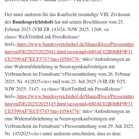
Der unter anderem für das Kaufrecht zuständige VIII. Zivilsenat
Bundesgerichtshofs
des
hat mit seinen Beschlüssen vom 25.
Februar 2025 (VIII ZR 143/24, NJW 2025, 1268; <a
class=“RichTextIntLink PressRelease“
href=
„https://www.bundesgerichtshof.de/SharedDocs/Pressemittei
lungen/DE/2025/2025041.html;jsessionid=680AC02B06BF9F31
CE5599AF7ECF5747?nn=10584776“
title=“Anforderungen an
eine Widerrufsbelehrung in Neuwagenkaufverträgen mit
Verbrauchern im Fernabsatz“>Pressemitteilung vom 26. Februar
2025, Nr. 41/2025</a>) und vom 22. Juli 2025 (VIII ZR 5/25,
NJW 2025, 3147; <a class=“RichTextIntLink PressRelease“
href=
„https://www.bundesgerichtshof.de/SharedDocs/Pressemittei
lungen/DE/2025/2025145.html;jsessionid=680AC02B06BF9F31
CE5599AF7ECF5747?nn=10584776“
title=“Anforderungen an
eine Widerrufsbelehrung in Neuwagenkaufverträgen mit
Verbrauchern im Fernabsatz“>Pressemitteilung vom 29. Juli 2025,
Nr. 145/2025</a>) unter anderem entschieden, dass es dem