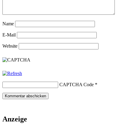
Name
E-Mail
Website
CAPTCHA Code
*
Anzeige