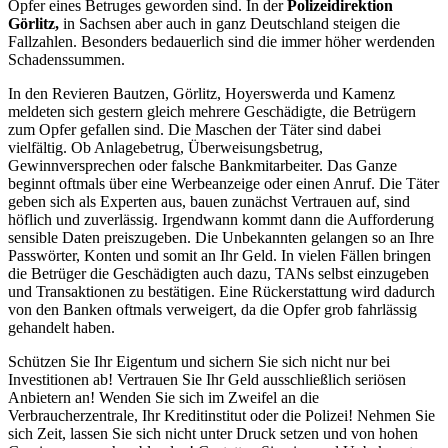
Opfer eines Betruges geworden sind. In der
Polizeidirektion
Görlitz,
in Sachsen aber auch in ganz Deutschland steigen die
Fallzahlen. Besonders bedauerlich sind die immer höher werdenden
Schadenssummen.
In den Revieren Bautzen, Görlitz, Hoyerswerda und Kamenz
meldeten sich gestern gleich mehrere Geschädigte, die Betrügern
zum Opfer gefallen sind. Die Maschen der Täter sind dabei
vielfältig. Ob Anlagebetrug, Überweisungsbetrug,
Gewinnversprechen oder falsche Bankmitarbeiter. Das Ganze
beginnt oftmals über eine Werbeanzeige oder einen Anruf. Die Täter
geben sich als Experten aus, bauen zunächst Vertrauen auf, sind
höflich und zuverlässig. Irgendwann kommt dann die Aufforderung
sensible Daten preiszugeben. Die Unbekannten gelangen so an Ihre
Passwörter, Konten und somit an Ihr Geld. In vielen Fällen bringen
die Betrüger die Geschädigten auch dazu, TANs selbst einzugeben
und Transaktionen zu bestätigen. Eine Rückerstattung wird dadurch
von den Banken oftmals verweigert, da die Opfer grob fahrlässig
gehandelt haben.
Schützen Sie Ihr Eigentum und sichern Sie sich nicht nur bei
Investitionen ab! Vertrauen Sie Ihr Geld ausschließlich seriösen
Anbietern an! Wenden Sie sich im Zweifel an die
Verbraucherzentrale, Ihr Kreditinstitut oder die Polizei! Nehmen Sie
sich Zeit, lassen Sie sich nicht unter Druck setzen und von hohen