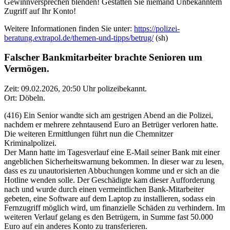
Gewinnversprechen blenden! Gestatten Sie niemand Unbekanntem
Zugriff auf Ihr Konto!
Weitere Informationen finden Sie unter:
https://polizei-
beratung.extrapol.de/themen-und-tipps/betrug/
(sh)
Falscher Bankmitarbeiter brachte Senioren um
Vermögen.
Zeit: 09.02.2026, 20:50 Uhr polizeibekannt.
Ort: Döbeln.
(416) Ein Senior wandte sich am gestrigen Abend an die Polizei,
nachdem er mehrere zehntausend Euro an Betrüger verloren hatte.
Die weiteren Ermittlungen führt nun die Chemnitzer
Kriminalpolizei.
Der Mann hatte im Tagesverlauf eine E-Mail seiner Bank mit einer
angeblichen Sicherheitswarnung bekommen. In dieser war zu lesen,
dass es zu unautorisierten Abbuchungen komme und er sich an die
Hotline wenden solle. Der Geschädigte kam dieser Aufforderung
nach und wurde durch einen vermeintlichen Bank-Mitarbeiter
gebeten, eine Software auf dem Laptop zu installieren, sodass ein
Fernzugriff möglich wird, um finanzielle Schäden zu verhindern. Im
weiteren Verlauf gelang es den Betrügern, in Summe fast 50.000
Euro auf ein anderes Konto zu transferieren.