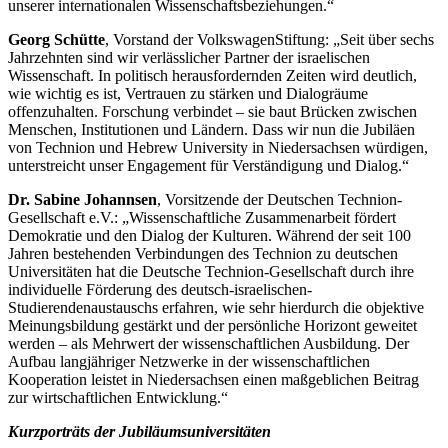
unserer internationalen Wissenschaftsbeziehungen.“
Georg Schütte
, Vorstand der VolkswagenStiftung: „Seit über sechs
Jahrzehnten sind wir verlässlicher Partner der israelischen
Wissenschaft. In politisch herausfordernden Zeiten wird deutlich,
wie wichtig es ist, Vertrauen zu stärken und Dialogräume
offenzuhalten. Forschung verbindet – sie baut Brücken zwischen
Menschen, Institutionen und Ländern. Dass wir nun die Jubiläen
von Technion und Hebrew University in Niedersachsen würdigen,
unterstreicht unser Engagement für Verständigung und Dialog.“
Dr. Sabine Johannsen
, Vorsitzende der Deutschen Technion-
Gesellschaft e.V.: „Wissenschaftliche Zusammenarbeit fördert
Demokratie und den Dialog der Kulturen. Während der seit 100
Jahren bestehenden Verbindungen des Technion zu deutschen
Universitäten hat die Deutsche Technion-Gesellschaft durch ihre
individuelle Förderung des deutsch-israelischen-
Studierendenaustauschs erfahren, wie sehr hierdurch die objektive
Meinungsbildung gestärkt und der persönliche Horizont geweitet
werden – als Mehrwert der wissenschaftlichen Ausbildung. Der
Aufbau langjähriger Netzwerke in der wissenschaftlichen
Kooperation leistet in Niedersachsen einen maßgeblichen Beitrag
zur wirtschaftlichen Entwicklung.“
Kurzporträts der Jubiläumsuniversitäten