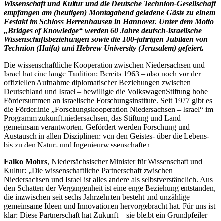
Wissenschaft und Kultur und die Deutsche Technion-Gesellschaft
empfangen am (heutigen) Montagabend geladene Gäste zu einem
Festakt im Schloss Herrenhausen in Hannover. Unter dem Motto
„Bridges of Knowledge“ werden 60 Jahre deutsch-israelische
Wissenschaftsbeziehungen sowie die 100-jährigen Jubiläen von
Technion (Haifa) und Hebrew University (Jerusalem) gefeiert.
Die wissenschaftliche Kooperation zwischen Niedersachsen und
Israel hat eine lange Tradition: Bereits 1963 – also noch vor der
offiziellen Aufnahme diplomatischer Beziehungen zwischen
Deutschland und Israel – bewilligte die VolkswagenStiftung hohe
Fördersummen an israelische Forschungsinstitute. Seit 1977 gibt es
die Förderlinie „Forschungskooperation Niedersachsen – Israel“ im
Programm zukunft.niedersachsen, das Stiftung und Land
gemeinsam verantworten. Gefördert werden Forschung und
Austausch in allen Disziplinen: von den Geistes- über die Lebens-
bis zu den Natur- und Ingenieurwissenschaften.
Falko Mohrs
, Niedersächsischer Minister für Wissenschaft und
Kultur: „Die wissenschaftliche Partnerschaft zwischen
Niedersachsen und Israel ist alles andere als selbstverständlich. Aus
den Schatten der Vergangenheit ist eine enge Beziehung entstanden,
die inzwischen seit sechs Jahrzehnten besteht und unzählige
gemeinsame Ideen und Innovationen hervorgebracht hat. Für uns ist
klar: Diese Partnerschaft hat Zukunft – sie bleibt ein Grundpfeiler