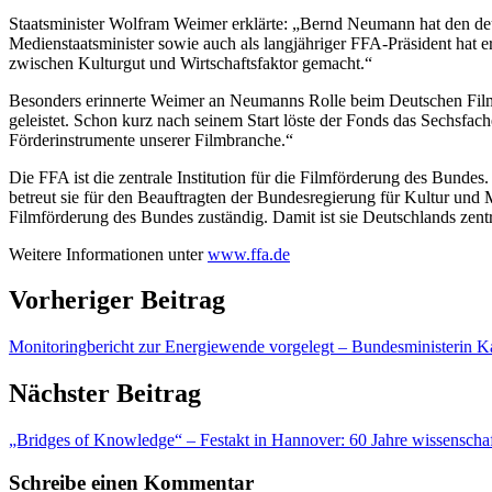
Staatsminister Wolfram Weimer erklärte: „Bernd Neumann hat den deu
Medienstaatsminister sowie auch als langjähriger FFA-Präsident hat 
zwischen Kulturgut und Wirtschaftsfaktor gemacht.“
Besonders erinnerte Weimer an Neumanns Rolle beim Deutschen Fil
geleistet. Schon kurz nach seinem Start löste der Fonds das Sechsfa
Förderinstrumente unserer Filmbranche.“
Die FFA ist die zentrale Institution für die Filmförderung des Bund
betreut sie für den Beauftragten der Bundesregierung für Kultur un
Filmförderung des Bundes zuständig. Damit ist sie Deutschlands zentr
Weitere Informationen unter
www.ffa.de
Vorheriger Beitrag
Monitoringbericht zur Energiewende vorgelegt – Bundesministerin K
Nächster Beitrag
„Bridges of Knowledge“ – Festakt in Hannover: 60 Jahre wissenschaf
Schreibe einen Kommentar