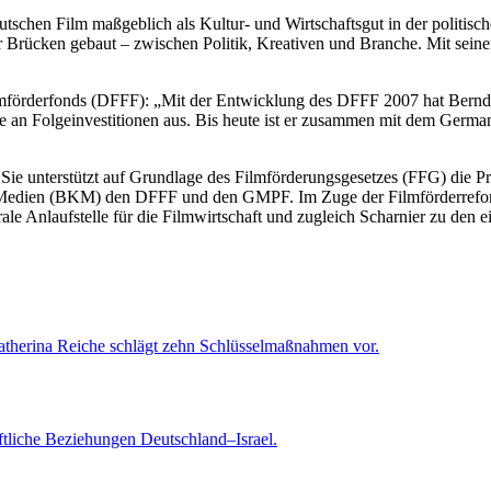
tschen Film maßgeblich als Kultur- und Wirtschaftsgut in der politis
er Brücken gebaut – zwischen Politik, Kreativen und Branche. Mit sein
mförderfonds (DFFF): „Mit der Entwicklung des DFFF 2007 hat Bernd 
che an Folgeinvestitionen aus. Bis heute ist er zusammen mit dem Germ
es. Sie unterstützt auf Grundlage des Filmförderungsgesetzes (FFG) di
d Medien (BKM) den DFFF und den GMPF. Im Zuge der Filmförderreform 2
ale Anlaufstelle für die Filmwirtschaft und zugleich Scharnier zu den 
atherina Reiche schlägt zehn Schlüsselmaßnahmen vor.
tliche Beziehungen Deutschland–Israel.