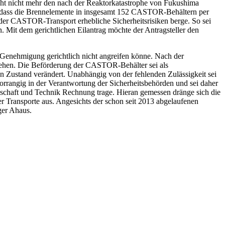
icht nicht mehr den nach der Reaktorkatastrophe von Fukushima
r, dass die Brennelemente in insgesamt 152 CASTOR-Behältern per
l der CASTOR-Transport erhebliche Sicherheitsrisiken berge. So sei
Mit dem gerichtlichen Eilantrag möchte der Antragsteller den
e Genehmigung gerichtlich nicht angreifen könne. Nach der
gehen. Die Beförderung der CASTOR-Behälter sei als
n Zustand verändert. Unabhängig von der fehlenden Zulässigkeit sei
orrangig in der Verantwortung der Sicherheitsbehörden und sei daher
nschaft und Technik Rechnung trage. Hieran gemessen dränge sich die
 Transporte aus. Angesichts der schon seit 2013 abgelaufenen
ger Ahaus.