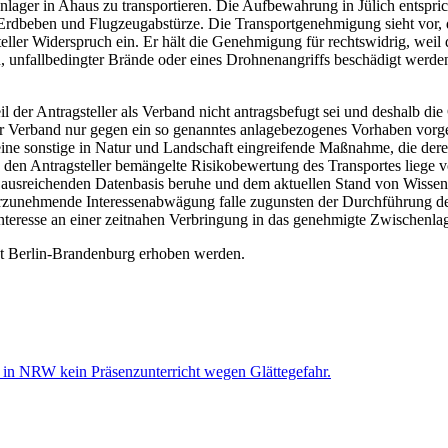
enlager in Ahaus zu transportieren. Die Aufbewahrung in Jülich entspr
uf Erdbeben und Flugzeugabstürze. Die Transportgenehmigung sieht vo
teller Widerspruch ein. Er hält die Genehmigung für rechtswidrig, wei
nfallbedingter Brände oder eines Drohnenangriffs beschädigt werden. 
 der Antragsteller als Verband nicht antragsbefugt sei und deshalb di
er Verband nur gegen ein so genanntes anlagebezogenes Vorhaben vor
ne sonstige in Natur und Landschaft eingreifende Maßnahme, die dere
den Antragsteller bemängelte Risikobewertung des Transportes liege v
ner ausreichenden Datenbasis beruhe und dem aktuellen Stand von Wisse
rzunehmende Interessenabwägung falle zugunsten der Durchführung der
nteresse an einer zeitnahen Verbringung in das genehmigte Zwischenla
t Berlin-Brandenburg erhoben werden.
g in NRW kein Präsenzunterricht wegen Glättegefahr.