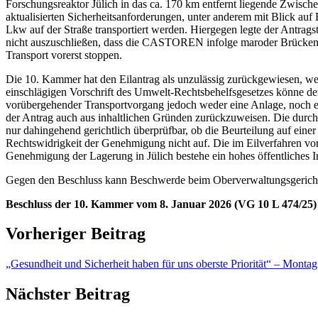
Forschungsreaktor Jülich in das ca. 170 km entfernt liegende Zwisch
aktualisierten Sicherheitsanforderungen, unter anderem mit Blick a
Lkw auf der Straße transportiert werden. Hiergegen legte der Antrags
nicht auszuschließen, dass die CASTOREN infolge maroder Brücken, u
Transport vorerst stoppen.
Die 10. Kammer hat den Eilantrag als unzulässig zurückgewiesen, weil
einschlägigen Vorschrift des Umwelt-Rechtsbehelfsgesetzes könne d
vorübergehender Transportvorgang jedoch weder eine Anlage, noch ei
der Antrag auch aus inhaltlichen Gründen zurückzuweisen. Die durch 
nur dahingehend gerichtlich überprüfbar, ob die Beurteilung auf ei
Rechtswidrigkeit der Genehmigung nicht auf. Die im Eilverfahren vo
Genehmigung der Lagerung in Jülich bestehe ein hohes öffentliches I
Gegen den Beschluss kann Beschwerde beim Oberverwaltungsgerich
Beschluss der 10. Kammer vom 8. Januar 2026 (VG 10 L 474/25)
Vorheriger Beitrag
„Gesundheit und Sicherheit haben für uns oberste Priorität“ – Monta
Nächster Beitrag