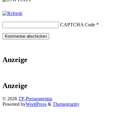
CAPTCHA Code
*
Anzeige
Anzeige
© 2026
TP-Presseagentur
Powered by
WordPress
&
Themegraphy