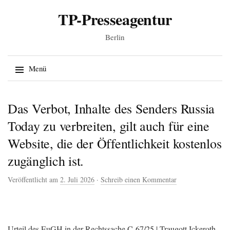
TP-Presseagentur
Berlin
Suche
Menü
nach:
Springe zum Inhalt
Das Verbot, Inhalte des Senders Russia
Today zu verbreiten, gilt auch für eine
Website, die der Öffentlichkeit kostenlos
zugänglich ist.
Veröffentlicht am
2. Juli 2026
·
Schreib einen Kommentar
Urteil des EuGH in der Rechtssache C-67/25 | Traugott Ickeroth.