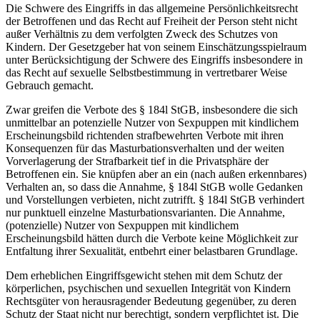
Die Schwere des Eingriffs in das allgemeine Persönlichkeitsrecht
der Betroffenen und das Recht auf Freiheit der Person steht nicht
außer Verhältnis zu dem verfolgten Zweck des Schutzes von
Kindern. Der Gesetzgeber hat von seinem Einschätzungsspielraum
unter Berücksichtigung der Schwere des Eingriffs insbesondere in
das Recht auf sexuelle Selbstbestimmung in vertretbarer Weise
Gebrauch gemacht.
Zwar greifen die Verbote des § 184l StGB, insbesondere die sich
unmittelbar an potenzielle Nutzer von Sexpuppen mit kindlichem
Erscheinungsbild richtenden strafbewehrten Verbote mit ihren
Konsequenzen für das Masturbationsverhalten und der weiten
Vorverlagerung der Strafbarkeit tief in die Privatsphäre der
Betroffenen ein. Sie knüpfen aber an ein (nach außen erkennbares)
Verhalten an, so dass die Annahme, § 184l StGB wolle Gedanken
und Vorstellungen verbieten, nicht zutrifft. § 184l StGB verhindert
nur punktuell einzelne Masturbationsvarianten. Die Annahme,
(potenzielle) Nutzer von Sexpuppen mit kindlichem
Erscheinungsbild hätten durch die Verbote keine Möglichkeit zur
Entfaltung ihrer Sexualität, entbehrt einer belastbaren Grundlage.
Dem erheblichen Eingriffsgewicht stehen mit dem Schutz der
körperlichen, psychischen und sexuellen Integrität von Kindern
Rechtsgüter von herausragender Bedeutung gegenüber, zu deren
Schutz der Staat nicht nur berechtigt, sondern verpflichtet ist. Die