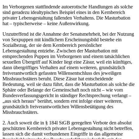
Im Verborgenen stattfindende autoerotische Handlungen als solche
sind geradezu idealtypisches Beispiel eines in den Kernbereich
privater Lebensgestaltung fallenden Verhaltens. Die Masturbation
hat – typischerweise – keine Außenwirkung.
Unzutreffend ist die Annahme der Senatsmehrheit, bei der Nutzung
von Sexpuppen mit kindlichem Erscheinungsbild bestehe ein
Sozialbezug, der sie dem Kernbereich persönlicher
Lebensgestaltung entziehe. Zwischen der Masturbation mit
entsprechenden Puppen im Verborgenen und einem tatsächlichen
sexuellen Übergriff auf Kinder liegt eine Zäsur, weil ein künftiges,
dann übergriffiges Verhalten auf einem weiteren, grundsätzlich
freiverantwortlich gefassten Willensentschluss des jeweiligen
Missbrauchstäters beruht. Diese Zäsur hat entscheidende
Bedeutung, weil sie dazu führt, dass die Masturbation als solche die
Sphäre oder Belange der Gemeinschaft noch nicht – wie vom
Bundesverfassungsgericht in ständiger Rechtsprechung verlangt –
„aus sich heraus“ berührt, sondern erst infolge einer weiteren,
grundsätzlich freiverantwortlichen Willensbetätigung des
Missbrauchstäters.
2. Auch soweit die in § 184l StGB geregelten Verbote den absolut
geschützten Kernbereich privater Lebensgestaltung nicht betreffen,
lassen sich die damit verbundenen Eingriffe in das allgemeine