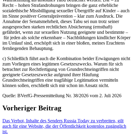
Recht – hohen Strafandrohungen bringen die ganz erhebliche
sozialethische Missbilligung sexueller Übergriffe auf Kinder – auch
im Sinne positiver Generalprävention – klar zum Ausdruck. Die
Annahme der Senatsmehrheit, dieses Tabu sei nun trotz seiner
ausgesprochen starken rechtlichen Absicherung (ernsthaft)
gefährdet, wenn zur sexuellen Nutzung geeignete und bestimmte –
für jeden als solche erkennbare – Nachbildungen kindlicher Körper
im Umlauf sind, erschöpft sich in einer bloßen, meines Erachtens
fernliegenden Behauptung.
c) Schließlich führt auch die Kombination beider Erwägungen nicht
zum Vorliegen eines legitimen Gesetzeszwecks. Warum für sich
betrachtet zur Rechtfertigung von Grundrechtseingriffen nicht
geeignete Gesetzeszwecke aufgrund ihrer Häufung
Grundrechtseingriffen eine tragfähige Legitimation vermitteln
können sollen, erschließt sich mir schon im Ansatz nicht.
Quelle: BVerfG-Pressemitteilung Nr. 38/2026 vom 2. Juli 2026
Vorheriger Beitrag
Das Verbot, Inhalte des Senders Russia Today zu verbreiten, gilt
auch für eine Website, die der Öffentlichkeit kostenlos zugänglich
ist.