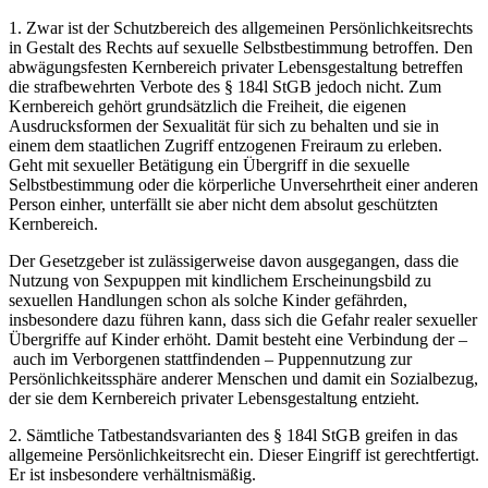
1. Zwar ist der Schutzbereich des allgemeinen Persönlichkeitsrechts
in Gestalt des Rechts auf sexuelle Selbstbestimmung betroffen. Den
abwägungsfesten Kernbereich privater Lebensgestaltung betreffen
die strafbewehrten Verbote des § 184l StGB jedoch nicht. Zum
Kernbereich gehört grundsätzlich die Freiheit, die eigenen
Ausdrucksformen der Sexualität für sich zu behalten und sie in
einem dem staatlichen Zugriff entzogenen Freiraum zu erleben.
Geht mit sexueller Betätigung ein Übergriff in die sexuelle
Selbstbestimmung oder die körperliche Unversehrtheit einer anderen
Person einher, unterfällt sie aber nicht dem absolut geschützten
Kernbereich.
Der Gesetzgeber ist zulässigerweise davon ausgegangen, dass die
Nutzung von Sexpuppen mit kindlichem Erscheinungsbild zu
sexuellen Handlungen schon als solche Kinder gefährden,
insbesondere dazu führen kann, dass sich die Gefahr realer sexueller
Übergriffe auf Kinder erhöht. Damit besteht eine Verbindung der –
auch im Verborgenen stattfindenden – Puppennutzung zur
Persönlichkeitssphäre anderer Menschen und damit ein Sozialbezug,
der sie dem Kernbereich privater Lebensgestaltung entzieht.
2. Sämtliche Tatbestandsvarianten des § 184l StGB greifen in das
allgemeine Persönlichkeitsrecht ein. Dieser Eingriff ist gerechtfertigt.
Er ist insbesondere verhältnismäßig.