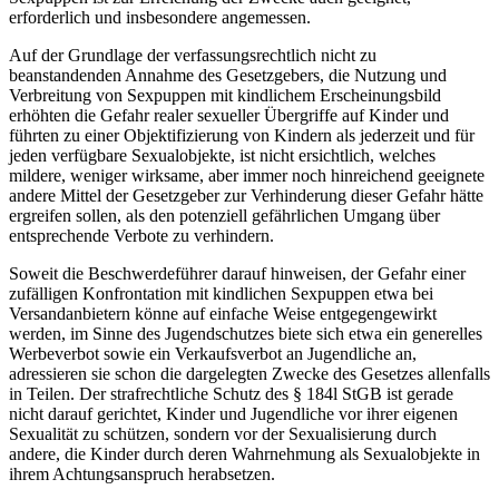
erforderlich und insbesondere angemessen.
Auf der Grundlage der verfassungsrechtlich nicht zu
beanstandenden Annahme des Gesetzgebers, die Nutzung und
Verbreitung von Sexpuppen mit kindlichem Erscheinungsbild
erhöhten die Gefahr realer sexueller Übergriffe auf Kinder und
führten zu einer Objektifizierung von Kindern als jederzeit und für
jeden verfügbare Sexualobjekte, ist nicht ersichtlich, welches
mildere, weniger wirksame, aber immer noch hinreichend geeignete
andere Mittel der Gesetzgeber zur Verhinderung dieser Gefahr hätte
ergreifen sollen, als den potenziell gefährlichen Umgang über
entsprechende Verbote zu verhindern.
Soweit die Beschwerdeführer darauf hinweisen, der Gefahr einer
zufälligen Konfrontation mit kindlichen Sexpuppen etwa bei
Versandanbietern könne auf einfache Weise entgegengewirkt
werden, im Sinne des Jugendschutzes biete sich etwa ein generelles
Werbeverbot sowie ein Verkaufsverbot an Jugendliche an,
adressieren sie schon die dargelegten Zwecke des Gesetzes allenfalls
in Teilen. Der strafrechtliche Schutz des § 184l StGB ist gerade
nicht darauf gerichtet, Kinder und Jugendliche vor ihrer eigenen
Sexualität zu schützen, sondern vor der Sexualisierung durch
andere, die Kinder durch deren Wahrnehmung als Sexualobjekte in
ihrem Achtungsanspruch herabsetzen.