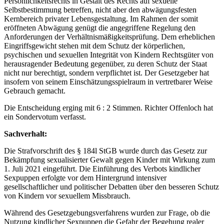
Persönlichkeitsrechts in Gestalt des Rechts auf sexuelle
Selbstbestimmung betreffen, nicht aber den abwägungsfesten
Kernbereich privater Lebensgestaltung. Im Rahmen der somit
eröffneten Abwägung genügt die angegriffene Regelung den
Anforderungen der Verhältnismäßigkeitsprüfung. Dem erheblichen
Eingriffsgewicht stehen mit dem Schutz der körperlichen,
psychischen und sexuellen Integrität von Kindern Rechtsgüter von
herausragender Bedeutung gegenüber, zu deren Schutz der Staat
nicht nur berechtigt, sondern verpflichtet ist. Der Gesetzgeber hat
insofern von seinem Einschätzungsspielraum in vertretbarer Weise
Gebrauch gemacht.
Die Entscheidung erging mit 6 : 2 Stimmen. Richter Offenloch hat
ein Sondervotum verfasst.
Sachverhalt:
Die Strafvorschrift des § 184l StGB wurde durch das Gesetz zur
Bekämpfung sexualisierter Gewalt gegen Kinder mit Wirkung zum
1. Juli 2021 eingeführt. Die Einführung des Verbots kindlicher
Sexpuppen erfolgte vor dem Hintergrund intensiver
gesellschaftlicher und politischer Debatten über den besseren Schutz
von Kindern vor sexuellem Missbrauch.
Während des Gesetzgebungsverfahrens wurden zur Frage, ob die
Nutzung kindlicher Sexpuppen die Gefahr der Begehung realer