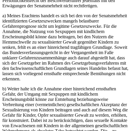
Persönlichkeitsrecht der Beschwerdeführer jedenfalls mit den
Erwägungen der Senatsmehrheit nicht rechtfertigen.
a) Meines Erachtens handelt es sich bei den von der Senatsmehrheit
identifizierten Gesetzeszwecken mangels belastbarer
Gefahrenprognose nicht um legitime Gesetzeszwecke. Für die
Annahme, die Nutzung von Sexpuppen mit kindlichem
Erscheinungsbild könne dazu beitragen, bei den Nutzern die
Hemmschwelle zu sexualisierter Gewalt gegenüber Kindern zu
senken, fehlt es an einer hinreichend tragfähigen Grundlage. Soweit
das Bundesverfassungsgericht in der Vergangenheit im Falle
unklarer Gefahrenzusammenhänge auch darauf abgestellt hat, dass
sich der Gesetzgeber im Rahmen des Gesetzgebungsverfahrens mit
den fachwissenschaftlichen Grundlagen seines Handelns befasst hat,
lassen sich vorliegend ernsthafte entsprechende Bemühungen nicht
erkennen.
b) Weiter halte ich die Annahme einer hinreichend ernsthaften
Gefahr, der Umgang mit Sexpuppen mit kindlichem
Erscheinungsbild könne zur Entstehung beziehungsweise
Verbreitung einer (vermeintlichen) gesellschaftlichen Akzeptanz der
Sexualisierung von Kindern beitragen und auch auf diesem Weg die
Gefahr für Kinder, Opfer sexualisierter Gewalt zu werden, erhöhen,
für konstruiert. Dabei ist zu berücksichtigen, dass sexuelle Kontakte
von Erwachsenen mit Kindern in der allgemeinen gesellschaftlichen
Wahrnehmung als absolutes Tabu betrachtet werden. Die – zu