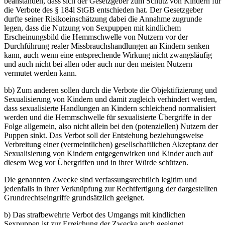
beanstanden, dass sich der Gesetzgeber zum Schutz von Kindern für
die Verbote des § 184l StGB entschieden hat. Der Gesetzgeber
durfte seiner Risikoeinschätzung dabei die Annahme zugrunde
legen, dass die Nutzung von Sexpuppen mit kindlichem
Erscheinungsbild die Hemmschwelle von Nutzern vor der
Durchführung realer Missbrauchshandlungen an Kindern senken
kann, auch wenn eine entsprechende Wirkung nicht zwangsläufig
und auch nicht bei allen oder auch nur den meisten Nutzern
vermutet werden kann.
bb) Zum anderen sollen durch die Verbote die Objektifizierung und
Sexualisierung von Kindern und damit zugleich verhindert werden,
dass sexualisierte Handlungen an Kindern schleichend normalisiert
werden und die Hemmschwelle für sexualisierte Übergriffe in der
Folge allgemein, also nicht allein bei den (potenziellen) Nutzern der
Puppen sinkt. Das Verbot soll der Entstehung beziehungsweise
Verbreitung einer (vermeintlichen) gesellschaftlichen Akzeptanz der
Sexualisierung von Kindern entgegenwirken und Kinder auch auf
diesem Weg vor Übergriffen und in ihrer Würde schützen.
Die genannten Zwecke sind verfassungsrechtlich legitim und
jedenfalls in ihrer Verknüpfung zur Rechtfertigung der dargestellten
Grundrechtseingriffe grundsätzlich geeignet.
b) Das strafbewehrte Verbot des Umgangs mit kindlichen
Sexpuppen ist zur Erreichung der Zwecke auch geeignet,