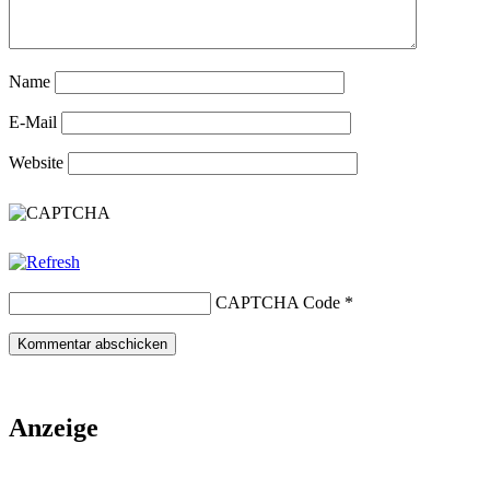
Name
E-Mail
Website
CAPTCHA Code
*
Anzeige