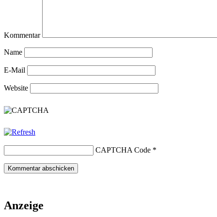
Kommentar
Name
E-Mail
Website
CAPTCHA Code
*
Anzeige