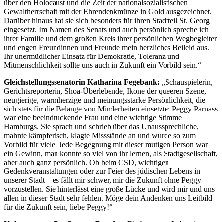
über den Holocaust und die Zeit der nationalsozialistischen
Gewaltherrschaft mit der Ehrendenkmünze in Gold ausgezeichnet.
Darüber hinaus hat sie sich besonders für ihren Stadtteil St. Georg
eingesetzt. Im Namen des Senats und auch persönlich spreche ich
ihrer Familie und dem großen Kreis ihrer persönlichen Wegbegleiter
und engen Freundinnen und Freunde mein herzliches Beileid aus.
Ihr unermüdlicher Einsatz für Demokratie, Toleranz und
Mitmenschlichkeit sollte uns auch in Zukunft ein Vorbild sein.“
Gleichstellungssenatorin Katharina Fegebank:
„Schauspielerin,
Gerichtsreporterin, Shoa-Überlebende, Ikone der queeren Szene,
neugierige, warmherzige und meinungsstarke Persönlichkeit, die
sich stets für die Belange von Minderheiten einsetzte: Peggy Parnass
war eine beeindruckende Frau und eine wichtige Stimme
Hamburgs. Sie sprach und schrieb über das Unaussprechliche,
mahnte kämpferisch, klagte Missstände an und wurde so zum
Vorbild für viele. Jede Begegnung mit dieser mutigen Person war
ein Gewinn, man konnte so viel von ihr lernen, als Stadtgesellschaft,
aber auch ganz persönlich. Ob beim CSD, wichtigen
Gedenkveranstaltungen oder zur Feier des jüdischen Lebens in
unserer Stadt – es fällt mir schwer, mir die Zukunft ohne Peggy
vorzustellen. Sie hinterlässt eine große Lücke und wird mir und uns
allen in dieser Stadt sehr fehlen. Möge dein Andenken uns Leitbild
für die Zukunft sein, liebe Peggy!“