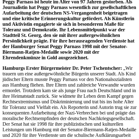
Peggy Parnass ist heute im Alter von 97 Jahren gestorben. Als
Journalistin hat Peggy Parnass wesentlich zur gesellschaftlichen
Aufarbeitung der deutschen NS-Vergangenheit beigetragen
und eine kritische Erinnerungskultur gefördert. Als Künstlerin
und Aktivistin engagierte sie sich in besonderem Maße für
Toleranz und Demokratie. Ihr Lebensmittelpunkt war der
Stadtteil St. Georg, den sie mit ihrer außergewöhnlichen
Persönlichkeit prägte. Für ihre herausragenden Verdienste hat
der Hamburger Senat Peggy Parnass 1998 mit der Senator-
Biermann-Ratjen-Medaille sowie 2020 mit der
Ehrendenkmünze in Gold ausgezeichnet.
Hamburgs Erster Bürgermeister Dr. Peter Tschentscher:
„Wir
trauern um eine außergewöhnliche Bürgerin unserer Stadt. Als Kind
jüdischer Eltern musste Peggy Parnass vor den Nationalsozialisten
aus Hamburg fliehen. Ihre Eltern und zahlreiche Verwandte wurden
ermordet. Trotzdem kam sie als junge Frau nach Deutschland und in
ihre Heimatstadt zurück. Sie widmete ihr Leben dem Kampf gegen
Rechtsextremismus und Diskriminierung und trat bis ins hohe Alter
für Toleranz und Vielfalt ein. Als Reporterin und Autorin trug sie zur
konsequenten Aufarbeitung der Nazi-Verbrechen bei und prägte das
moralische Rechtsempfinden der deutschen Nachkriegsgesellschaft.
Der Senat hat sie 1998 für ihre publizistischen und kulturellen
Leistungen um Hamburg mit der Senator-Biermann-Ratjen-Medaille
und 2020 für ihre Verdienste um die schulische Aufklärungsarbeit