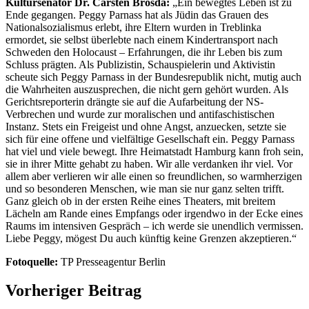
Kultursenator Dr. Carsten Brosda:
„Ein bewegtes Leben ist zu
Ende gegangen. Peggy Parnass hat als Jüdin das Grauen des
Nationalsozialismus erlebt, ihre Eltern wurden in Treblinka
ermordet, sie selbst überlebte nach einem Kindertransport nach
Schweden den Holocaust – Erfahrungen, die ihr Leben bis zum
Schluss prägten. Als Publizistin, Schauspielerin und Aktivistin
scheute sich Peggy Parnass in der Bundesrepublik nicht, mutig auch
die Wahrheiten auszusprechen, die nicht gern gehört wurden. Als
Gerichtsreporterin drängte sie auf die Aufarbeitung der NS-
Verbrechen und wurde zur moralischen und antifaschistischen
Instanz. Stets ein Freigeist und ohne Angst, anzuecken, setzte sie
sich für eine offene und vielfältige Gesellschaft ein. Peggy Parnass
hat viel und viele bewegt. Ihre Heimatstadt Hamburg kann froh sein,
sie in ihrer Mitte gehabt zu haben. Wir alle verdanken ihr viel. Vor
allem aber verlieren wir alle einen so freundlichen, so warmherzigen
und so besonderen Menschen, wie man sie nur ganz selten trifft.
Ganz gleich ob in der ersten Reihe eines Theaters, mit breitem
Lächeln am Rande eines Empfangs oder irgendwo in der Ecke eines
Raums im intensiven Gespräch – ich werde sie unendlich vermissen.
Liebe Peggy, mögest Du auch künftig keine Grenzen akzeptieren.“
Fotoquelle:
TP Presseagentur Berlin
Vorheriger Beitrag