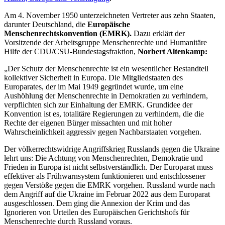
Am 4. November 1950 unterzeichneten Vertreter aus zehn Staaten,
darunter Deutschland, die
Europäische
Menschenrechtskonvention (EMRK).
Dazu erklärt der
Vorsitzende der Arbeitsgruppe Menschenrechte und Humanitäre
Hilfe der CDU/CSU-Bundestagsfraktion,
Norbert Altenkamp:
„Der Schutz der Menschenrechte ist ein wesentlicher Bestandteil
kollektiver Sicherheit in Europa. Die Mitgliedstaaten des
Europarates, der im Mai 1949 gegründet wurde, um eine
Aushöhlung der Menschenrechte in Demokratien zu verhindern,
verpflichten sich zur Einhaltung der EMRK. Grundidee der
Konvention ist es, totalitäre Regierungen zu verhindern, die die
Rechte der eigenen Bürger missachten und mit hoher
Wahrscheinlichkeit aggressiv gegen Nachbarstaaten vorgehen.
Der völkerrechtswidrige Angriffskrieg Russlands gegen die Ukraine
lehrt uns: Die Achtung von Menschenrechten, Demokratie und
Frieden in Europa ist nicht selbstverständlich. Der Europarat muss
effektiver als Frühwarnsystem funktionieren und entschlossener
gegen Verstöße gegen die EMRK vorgehen. Russland wurde nach
dem Angriff auf die Ukraine im Februar 2022 aus dem Europarat
ausgeschlossen. Dem ging die Annexion der Krim und das
Ignorieren von Urteilen des Europäischen Gerichtshofs für
Menschenrechte durch Russland voraus.