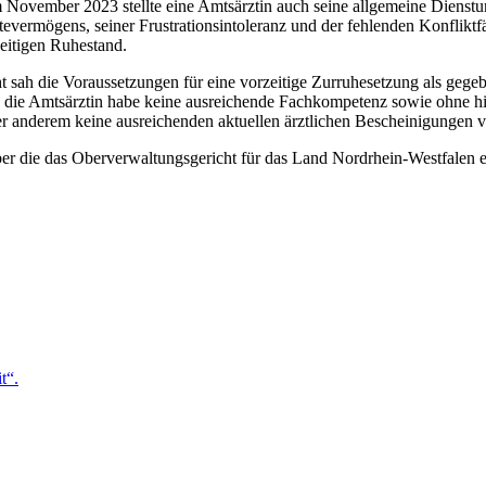
m November 2023 stellte eine Amtsärztin auch seine allgemeine Dienstun
ermögens, seiner Frustrationsintoleranz und der fehlenden Konfliktfäh
zeitigen Ruhestand.
t sah die Voraussetzungen für eine vorzeitige Zurruhesetzung als gegeb
d die Amtsärztin habe keine ausreichende Fachkompetenz sowie ohne hi
ter anderem keine ausreichenden aktuellen ärztlichen Bescheinigungen 
er die das Oberverwaltungsgericht für das Land Nordrhein-Westfalen e
t“.