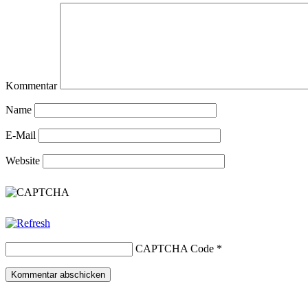
Kommentar
Name
E-Mail
Website
CAPTCHA Code
*