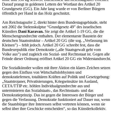
Darauf prangt in goldenen Lettern der Wortlaut des Artikel 20
Grundgesetz (GG). Ein Jahr lang wurde er von Berliner Bürgern
öffentlich per Hand in das Holz geschnitzt.
Am Reichstagsufer 2, direkt hinter dem Bundestagsgebäude, steht
seit 2002 die Stelenskulptur “Grundgesetz 49″ des israelischen
Künstlers
Dani Karavan.
Sie zeigt die Artikel 1-19 GG, die die
Menschengrundrechte enthalten. Der elementarste Baustein der
deutschen Staatsstruktur – Artikel 20 GG (die sog. „Verfassung im
Kleinen”) – fehlt jedoch. Artikel 20 GG schreibt fest, dass die
Bundesrepublik eine Demokratie („alle Staatsgewalt geht vom
Volke aus”) und zugleich ein Sozial- und Rechtsstaat ist. Gegen alle
Feinde dieser Ordnung eröffnet Artikel 20 GG ein Widerstandsrecht.
Die Sozialkünstler wollen mit ihrer Aktion ein klares Zeichen setzen
gegen den Einfluss von Wirtschaftslobbyisten und
demokratiefernen, totalitären Kräften auf Politik und Gesetzgebung:
„Staatstrojaner, Privatisierungen, Kriegseinsätze im Ausland,
CETA/TTIP etc. höhlen Individualgrundrechte aus und
unterminieren das Sozialstaats-, das Rechtsstaats- und das
Demokratieprinzip. Das ist gegen die Interessen der Bürger und
gegen die Verfassung. Demokratie funktioniert auf Dauer nur, wenn
die Staatsbürger ihre Interessen selbst vertreten können, wenn sie
selbst über ihre Geschicke entscheiden“, so das Künstlerkollektiv.