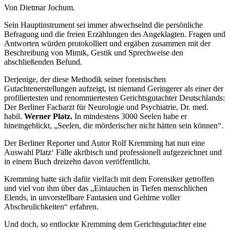
Von Dietmar Jochum.
Sein Hauptinstrument sei immer abwechselnd die persönliche
Befragung und die freien Erzählungen des Angeklagten. Fragen und
Antworten würden protokolliert und ergäben zusammen mit der
Beschreibung von Mimik, Gestik und Sprechweise den
abschließenden Befund.
Derjenige, der diese Methodik seiner forensischen
Gutachtenerstellungen aufzeigt, ist niemand Geringerer als einer der
profiliertesten und renommiertesten Gerichtsgutachter Deutschlands:
Der Berliner Facharzt für Neurologie und Psychiatrie, Dr. med.
habil.
Werner Platz.
In mindestens 3000 Seelen habe er
hineingeblickt, „Seelen, die mörderischer nicht hätten sein können“.
Der Berliner Reporter und Autor Rolf Kremming hat nun eine
Auswahl Platz‘ Fälle akribisch und professionell aufgezeichnet und
in einem Buch dreizehn davon veröffentlicht.
Kremming hatte sich dafür vielfach mit dem Forensiker getroffen
und viel von ihm über das „Eintauchen in Tiefen menschlichen
Elends, in unvorstellbare Fantasien und Gehirne voller
Abscheulichkeiten“ erfahren.
Und doch, so entlockte Kremming dem Gerichtsgutachter eine