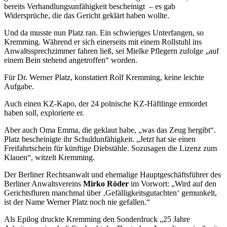
bereits Verhandlungsunfähigkeit bescheinigt – es gab
Widersprüche, die das Gericht geklärt haben wollte.
Und da musste nun Platz ran. Ein schwieriges Unterfangen, so
Kremming. Während er sich einerseits mit einem Rollstuhl ins
Anwaltssprechzimmer fahren ließ, sei Mielke Pflegern zufolge „auf
einem Bein stehend angetroffen“ worden.
Für Dr. Werner Platz, konstatiert Rolf Kremming, keine leichte
Aufgabe.
Auch einen KZ-Kapo, der 24 polnische KZ-Häftlinge ermordet
haben soll, explorierte er.
Aber auch Oma Emma, die geklaut habe, „was das Zeug hergibt“.
Platz bescheinigte ihr Schuldunfähigkeit. „Jetzt hat sie einen
Freifahrtschein für künftige Diebstähle. Sozusagen die Lizenz zum
Klauen“, witzelt Kremming.
Der Berliner Rechtsanwalt und ehemalige Hauptgeschäftsführer des
Berliner Anwaltsvereins
Mirko Röder
im Vorwort: „Wird auf den
Gerichtsfluren manchmal über ‚Gefälligkeitsgutachten‘ gemunkelt,
ist der Name Werner Platz noch nie gefallen.“
Als Epilog druckte Kremming den Sonderdruck „25 Jahre