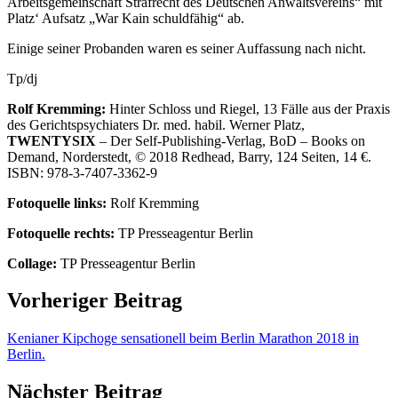
Arbeitsgemeinschaft Strafrecht des Deutschen Anwaltsvereins“ mit
Platz‘ Aufsatz „War Kain schuldfähig“ ab.
Einige seiner Probanden waren es seiner Auffassung nach nicht.
Tp/dj
Rolf Kremming:
Hinter Schloss und Riegel, 13 Fälle aus der Praxis
des Gerichtspsychiaters Dr. med. habil. Werner Platz,
TWENTYSIX
– Der Self-Publishing-Verlag, BoD – Books on
Demand, Norderstedt, © 2018 Redhead, Barry, 124 Seiten, 14 €.
ISBN: 978-3-7407-3362-9
Fotoquelle links:
Rolf Kremming
Fotoquelle rechts:
TP Presseagentur Berlin
Collage:
TP Presseagentur Berlin
Vorheriger Beitrag
Kenianer Kipchoge sensationell beim Berlin Marathon 2018 in
Berlin.
Nächster Beitrag