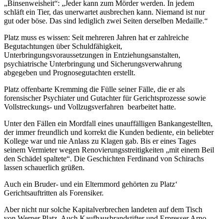
„Binsenweisheit“: „Jeder kann zum Mörder werden. In jedem
schläft ein Tier, das unerwartet ausbrechen kann. Niemand ist nur
gut oder böse. Das sind lediglich zwei Seiten derselben Medaille.“
Platz muss es wissen: Seit mehreren Jahren hat er zahlreiche
Begutachtungen über Schuldfähigkeit,
Unterbringungsvoraussetzungen in Entziehungsanstalten,
psychiatrische Unterbringung und Sicherungsverwahrung
abgegeben und Prognosegutachten erstellt.
Platz offenbarte Kremming die Fülle seiner Fälle, die er als
forensischer Psychiater und Gutachter für Gerichtsprozesse sowie
Vollstreckungs- und Vollzugsverfahren bearbeitet hatte.
Unter den Fällen ein Mordfall eines unauffälligen Bankangestellten,
der immer freundlich und korrekt die Kunden bediente, ein beliebter
Kollege war und nie Anlass zu Klagen gab. Bis er eines Tages
seinem Vermieter wegen Renovierungsstreitigkeiten „mit einem Beil
den Schädel spaltete“. Die Geschichten Ferdinand von Schirachs
lassen schauerlich grüßen.
Auch ein Bruder- und ein Elternmord gehörten zu Platz‘
Gerichtsauftritten als Forensiker.
Aber nicht nur solche Kapitalverbrechen landeten auf dem Tisch
von Werner Platz. Auch Kaufhausbrandstifter und Erpresser Arno.