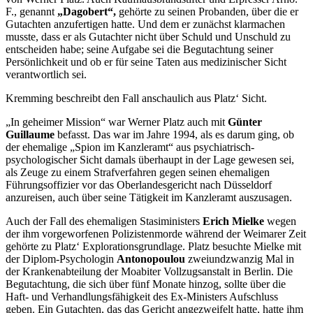
F., genannt
„Dagobert“,
gehörte zu seinen Probanden, über die er
Gutachten anzufertigen hatte. Und dem er zunächst klarmachen
musste, dass er als Gutachter nicht über Schuld und Unschuld zu
entscheiden habe; seine Aufgabe sei die Begutachtung seiner
Persönlichkeit und ob er für seine Taten aus medizinischer Sicht
verantwortlich sei.
Kremming beschreibt den Fall anschaulich aus Platz‘ Sicht.
„In geheimer Mission“ war Werner Platz auch mit
Günter
Guillaume
befasst. Das war im Jahre 1994, als es darum ging, ob
der ehemalige „Spion im Kanzleramt“ aus psychiatrisch-
psychologischer Sicht damals überhaupt in der Lage gewesen sei,
als Zeuge zu einem Strafverfahren gegen seinen ehemaligen
Führungsoffizier vor das Oberlandesgericht nach Düsseldorf
anzureisen, auch über seine Tätigkeit im Kanzleramt auszusagen.
Auch der Fall des ehemaligen Stasiministers
Erich Mielke
wegen
der ihm vorgeworfenen Polizistenmorde während der Weimarer Zeit
gehörte zu Platz‘ Explorationsgrundlage. Platz besuchte Mielke mit
der Diplom-Psychologin
Antonopoulou
zweiundzwanzig Mal in
der Krankenabteilung der Moabiter Vollzugsanstalt in Berlin. Die
Begutachtung, die sich über fünf Monate hinzog, sollte über die
Haft- und Verhandlungsfähigkeit des Ex-Ministers Aufschluss
geben. Ein Gutachten, das das Gericht angezweifelt hatte, hatte ihm