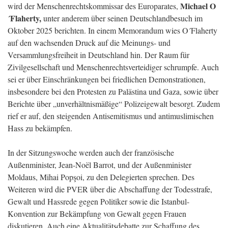
Michael O
wird der Menschenrechtskommissar des Europarates,
´Flaherty,
unter anderem über seinen Deutschlandbesuch im
Oktober 2025 berichten. In einem Memorandum wies O´Flaherty
auf den wachsenden Druck auf die Meinungs- und
Versammlungsfreiheit in Deutschland hin. Der Raum für
Zivilgesellschaft und Menschenrechtsverteidiger schrumpfe. Auch
sei er über Einschränkungen bei friedlichen Demonstrationen,
insbesondere bei den Protesten zu Palästina und Gaza, sowie über
Berichte über „unverhältnismäßige“ Polizeigewalt besorgt. Zudem
rief er auf, den steigenden Antisemitismus und antimuslimischen
Hass zu bekämpfen.
In der Sitzungswoche werden auch der französische
Außenminister, Jean-Noël Barrot, und der Außenminister
Moldaus, Mihai Popşoi, zu den Delegierten sprechen. Des
Weiteren wird die PVER über die Abschaffung der Todesstrafe,
Gewalt und Hassrede gegen Politiker sowie die Istanbul-
Konvention zur Bekämpfung von Gewalt gegen Frauen
diskutieren. Auch eine Aktualitätsdebatte zur Schaffung des