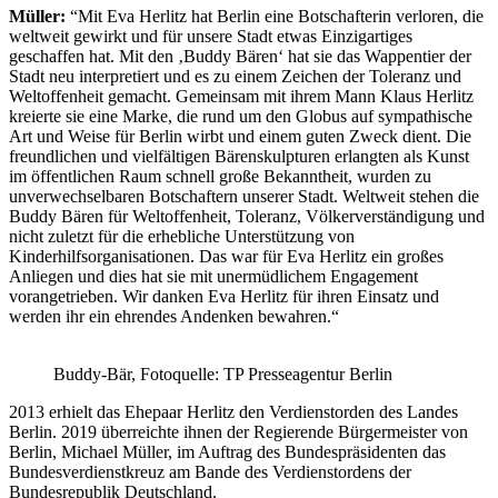
Müller:
“Mit Eva Herlitz hat Berlin eine Botschafterin verloren, die
weltweit gewirkt und für unsere Stadt etwas Einzigartiges
geschaffen hat. Mit den ‚Buddy Bären‘ hat sie das Wappentier der
Stadt neu interpretiert und es zu einem Zeichen der Toleranz und
Weltoffenheit gemacht. Gemeinsam mit ihrem Mann Klaus Herlitz
kreierte sie eine Marke, die rund um den Globus auf sympathische
Art und Weise für Berlin wirbt und einem guten Zweck dient. Die
freundlichen und vielfältigen Bärenskulpturen erlangten als Kunst
im öffentlichen Raum schnell große Bekanntheit, wurden zu
unverwechselbaren Botschaftern unserer Stadt. Weltweit stehen die
Buddy Bären für Weltoffenheit, Toleranz, Völkerverständigung und
nicht zuletzt für die erhebliche Unterstützung von
Kinderhilfsorganisationen. Das war für Eva Herlitz ein großes
Anliegen und dies hat sie mit unermüdlichem Engagement
vorangetrieben. Wir danken Eva Herlitz für ihren Einsatz und
werden ihr ein ehrendes Andenken bewahren.“
Buddy-Bär, Fotoquelle: TP Presseagentur Berlin
2013 erhielt das Ehepaar Herlitz den Verdienstorden des Landes
Berlin. 2019 überreichte ihnen der Regierende Bürgermeister von
Berlin, Michael Müller, im Auftrag des Bundespräsidenten das
Bundesverdienstkreuz am Bande des Verdienstordens der
Bundesrepublik Deutschland.