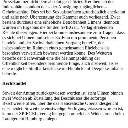
Pressekammer nicht dem absolut geschützten Kernbereich der
Intimsphäre, sondern der – der Abwägung zugänglichen –
Geheimsphäre. Dies sei bei Sexualstraftaten grundsätzlich anerkannt
und gelte nach Überzeugung der Kammer auch vorliegend. Zwar
bestehe durchaus eine erhebliche Betroffenheit Ulmens, dennoch
würden im Ergebnis die für den SPIEGEL-Verlag streitenden
Rechte überwiegen. Hierbei komme insbesondere zum Tragen, dass
es sich bei Ulmen und seiner Ex-Frau um prominente Personen
handele und der Sachverhalt einen Vorgang betreffe, der
insbesondere im Rahmen eines gemeinsamen Ehelebens als
besonders verwerflich bewertet werden könne. Des Weiteren
betreffe der Sachverhalt eine die Meinungsbildung der
Öffentlichkeit besonders berührende Frage, auch insoweit, als es
eine mögliche Strafbarkeitslücke im Hinblick auf Deepfake-Inhalte
betreffe.
Rechtsmittel
Soweit der Antrag zurückgewiesen worden ist, steht Ulmen binnen
zwei Wochen ab Zustellung des Beschlusses die sofortige
Beschwerde offen, über die das Hanseatische Oberlandesgericht
entscheidet. Soweit die einstweilige Verfügung erlassen worden ist,
kann der SPIEGEL-Verlag hiergegen unbefristet Widerspruch beim
Landgericht Hamburg einlegen.