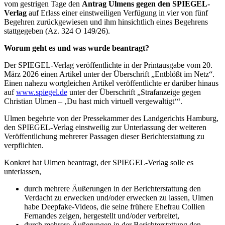
vom gestrigen Tage den
Antrag Ulmens gegen den SPIEGEL-
Verlag
auf Erlass einer einstweiligen Verfügung in vier von fünf
Begehren zurückgewiesen und ihm hinsichtlich eines Begehrens
stattgegeben (Az. 324 O 149/26).
Worum geht es und was wurde beantragt?
Der SPIEGEL-Verlag veröffentlichte in der Printausgabe vom 20.
März 2026 einen Artikel unter der Überschrift „Entblößt im Netz“.
Einen nahezu wortgleichen Artikel veröffentlichte er darüber hinaus
auf
www.spiegel.de
unter der Überschrift „Strafanzeige gegen
Christian Ulmen – ‚Du hast mich virtuell vergewaltigt‘“.
Ulmen begehrte von der Pressekammer des Landgerichts Hamburg,
den SPIEGEL-Verlag einstweilig zur Unterlassung der weiteren
Veröffentlichung mehrerer Passagen dieser Berichterstattung zu
verpflichten.
Konkret hat Ulmen beantragt, der SPIEGEL-Verlag solle es
unterlassen,
durch mehrere Äußerungen in der Berichterstattung den
Verdacht zu erwecken und/oder erwecken zu lassen, Ulmen
habe Deepfake-Videos, die seine frühere Ehefrau Collien
Fernandes zeigen, hergestellt und/oder verbreitet,
durch mehrere Äußerungen in der Berichterstattung den