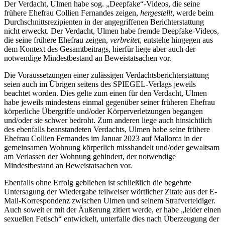
Der Verdacht, Ulmen habe sog. „Deepfake“-Videos, die seine
frühere Ehefrau Collien Fernandes zeigen,
hergestellt
, werde beim
Durchschnittsrezipienten in der angegriffenen Berichterstattung
nicht erweckt. Der Verdacht, Ulmen habe fremde Deepfake-Videos,
die seine frühere Ehefrau zeigen,
verbreitet
, entstehe hingegen aus
dem Kontext des Gesamtbeitrags, hierfür liege aber auch der
notwendige Mindestbestand an Beweistatsachen vor.
Die Voraussetzungen einer zulässigen Verdachtsberichterstattung
seien auch im Übrigen seitens des SPIEGEL-Verlags jeweils
beachtet worden. Dies gelte zum einen für den Verdacht, Ulmen
habe jeweils mindestens einmal gegenüber seiner früheren Ehefrau
körperliche Übergriffe und/oder Körperverletzungen begangen
und/oder sie schwer bedroht. Zum anderen liege auch hinsichtlich
des ebenfalls beanstandeten Verdachts, Ulmen habe seine frühere
Ehefrau Collien Fernandes im Januar 2023 auf Mallorca in der
gemeinsamen Wohnung körperlich misshandelt und/oder gewaltsam
am Verlassen der Wohnung gehindert, der notwendige
Mindestbestand an Beweistatsachen vor.
Ebenfalls ohne Erfolg geblieben ist schließlich die begehrte
Untersagung der Wiedergabe teilweiser wörtlicher Zitate aus der E-
Mail-Korrespondenz zwischen Ulmen und seinem Strafverteidiger.
Auch soweit er mit der Äußerung zitiert werde, er habe „leider einen
sexuellen Fetisch“ entwickelt, unterfalle dies nach Überzeugung der