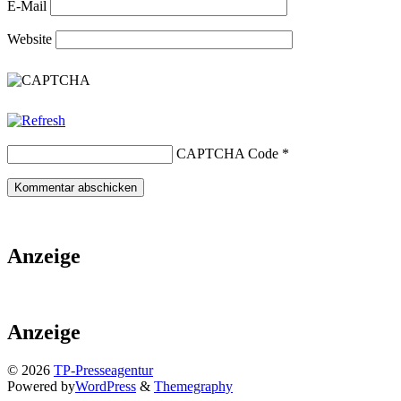
E-Mail
Website
CAPTCHA Code
*
Anzeige
Anzeige
© 2026
TP-Presseagentur
Powered by
WordPress
&
Themegraphy