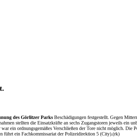
t.
nung des Görlitzer Parks
Beschädigungen festgestellt. Gegen Mitte
men stellten die Einsatzkräfte an sechs Zugangstoren jeweils ein unb
r war ein ordnungsgemäßes Verschließen der Tore nicht möglich. Die Pol
führt ein Fachkommissariat der Polizeidirektion 5 (City).(rk)