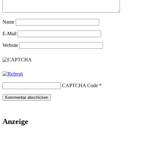
Name
E-Mail
Website
CAPTCHA Code
*
Anzeige