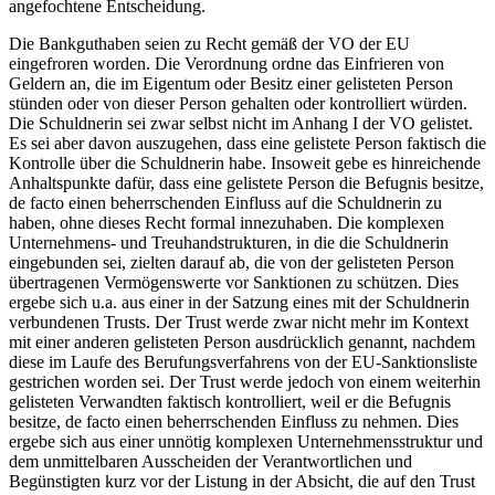
angefochtene Entscheidung.
Die Bankguthaben seien zu Recht gemäß der VO der EU
eingefroren worden. Die Verordnung ordne das Einfrieren von
Geldern an, die im Eigentum oder Besitz einer gelisteten Person
stünden oder von dieser Person gehalten oder kontrolliert würden.
Die Schuldnerin sei zwar selbst nicht im Anhang I der VO gelistet.
Es sei aber davon auszugehen, dass eine gelistete Person faktisch die
Kontrolle über die Schuldnerin habe. Insoweit gebe es hinreichende
Anhaltspunkte dafür, dass eine gelistete Person die Befugnis besitze,
de facto einen beherrschenden Einfluss auf die Schuldnerin zu
haben, ohne dieses Recht formal innezuhaben. Die komplexen
Unternehmens- und Treuhandstrukturen, in die die Schuldnerin
eingebunden sei, zielten darauf ab, die von der gelisteten Person
übertragenen Vermögenswerte vor Sanktionen zu schützen. Dies
ergebe sich u.a. aus einer in der Satzung eines mit der Schuldnerin
verbundenen Trusts. Der Trust werde zwar nicht mehr im Kontext
mit einer anderen gelisteten Person ausdrücklich genannt, nachdem
diese im Laufe des Berufungsverfahrens von der EU-Sanktionsliste
gestrichen worden sei. Der Trust werde jedoch von einem weiterhin
gelisteten Verwandten faktisch kontrolliert, weil er die Befugnis
besitze, de facto einen beherrschenden Einfluss zu nehmen. Dies
ergebe sich aus einer unnötig komplexen Unternehmensstruktur und
dem unmittelbaren Ausscheiden der Verantwortlichen und
Begünstigten kurz vor der Listung in der Absicht, die auf den Trust