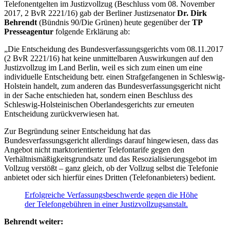
Telefonentgelten im Justizvollzug (Beschluss vom 08. November
2017, 2 BvR 2221/16) gab der Berliner Justizsenator
Dr. Dirk
Behrendt
(Bündnis 90/Die Grünen) heute gegenüber der
TP
Presseagentur
folgende Erklärung ab:
„Die Entscheidung des Bundesverfassungsgerichts vom 08.11.2017
(2 BvR 2221/16) hat keine unmittelbaren Auswirkungen auf den
Justizvollzug im Land Berlin, weil es sich zum einen um eine
individuelle Entscheidung betr. einen Strafgefangenen in Schleswig-
Holstein handelt, zum anderen das Bundesverfassungsgericht nicht
in der Sache entschieden hat, sondern einen Beschluss des
Schleswig-Holsteinischen Oberlandesgerichts zur erneuten
Entscheidung zurückverwiesen hat.
Zur Begründung seiner Entscheidung hat das
Bundesverfassungsgericht allerdings darauf hingewiesen, dass das
Angebot nicht marktorientierter Telefontarife gegen den
Verhältnismäßigkeitsgrundsatz und das Resozialisierungsgebot im
Vollzug verstößt – ganz gleich, ob der Vollzug selbst die Telefonie
anbietet oder sich hierfür eines Dritten (Telefonanbieters) bedient.
Erfolgreiche Verfassungsbeschwerde gegen die Höhe
der Telefongebühren in einer Justizvollzugsanstalt.
Behrendt weiter: