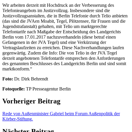
Wir arbeiten derzeit mit Hochdruck an der Verbesserung des
Telefonieangebots im Justizvollzug. Insbesondere sind die
Justizvollzugsanstalten, die in Berlin Telefonie durch Telio anbieten
(das sind die JVAen Moabit, Tegel, Plötzensee, für Frauen und die
Jugendstrafanstalt) gehalten, mit Telio um marktgerechte
Telefontarife nach Maßgabe der Entscheidung des Landgerichts
Berlin vom 17.01.2017 nachzuverhandeln (diese betraf einen
Gefangenen in der JVA Tegel) und eine Verkürzung der
Vertragslaufzeiten zu erreichen. Diese Nachverhandlungen laufen
gegenwärtig. Zudem die Info: Die von Telio in der JVA Tegel
derzeit angebotenen Telefontarife entsprechen den Anforderungen
des genannten Beschlusses des Landgerichts Berlin und sind somit
marktkonform.“
Foto:
Dr. Dirk Behrendt
Fotoquelle:
TP Presseagentur Berlin
Vorheriger Beitrag
Rede von Außenminister Gabriel beim Forum Außenpolitik der
Körber-Stiftung.
Nächster Beitrag