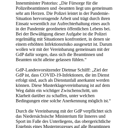
Innenminister Pistorius: „Die Fürsorge für die
Polizeibeamtinnen und -beamten liegt uns gemeinsam
sehr am Herzen. Die Polizei leistet in der Pandemie-
Situation hervorragende Arbeit und trägt durch ihren
Einsatz wesentlich zur Aufrechterhaltung eines auch
in der Pandemie geordneten öffentlichen Lebens bei.
Bei der Bewältigung dieser Aufgabe ist die Polizei
regelmäßig mit Situationen konfrontiert, in denen sie
einem erhöhten Infektionsrisiko ausgesetzt ist. Darum
wollen wir mit der Vereinbarung gemeinsam mit der
GdP dafür sorgen, dass sich die Beamtinnen und
Beamten nicht alleine gelassen fühlen.“
GdP-Landesvorsitzender Dietmar Schilff: „Ziel der
GdP ist, dass COVID-19-Infektionen, die im Dienst
erfolgt sind, auch als Dienstunfall anerkannt werden
können. Diese Musterklagevereinbarung ist auf dem
Weg dahin ein wichtiger Zwischenschritt, um
Klarheit darüber zu schaffen, unter welchen
Bedingungen eine solche Anerkennung möglich ist.“
Durch die Vereinbarung mit der GdP verpflichtet sich
das Niedersächsische Ministerium für Inneres und
Sport im Falle des Unterliegens, das obergerichtliche
Ergebnis eines Musterprozesses auf alle Beamtinnen