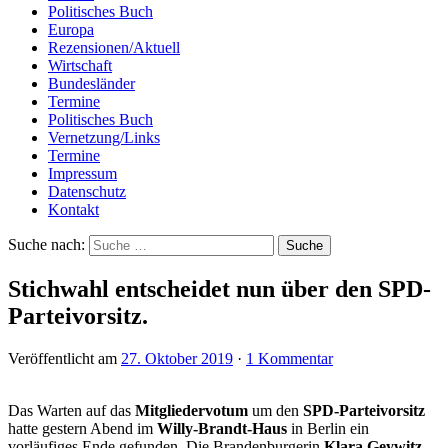
Politisches Buch
Europa
Rezensionen/Aktuell
Wirtschaft
Bundesländer
Termine
Politisches Buch
Vernetzung/Links
Termine
Impressum
Datenschutz
Kontakt
Suche nach:
Stichwahl entscheidet nun über den SPD-
Parteivorsitz.
Veröffentlicht am
27. Oktober 2019
·
1 Kommentar
Das Warten auf das
Mitgliedervotum
um den
SPD-Parteivorsitz
hatte gestern Abend im
Willy-Brandt-Haus
in Berlin ein
vorläufiges Ende gefunden. Die Brandenburgerin
Klara Geywitz