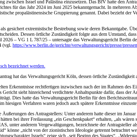
g zwischen Israel und Palästina einzusetzen. Das BfV hatte den Antrags
erichtes für das Jahr 2024 im Juni 2025 bekanntgemacht. In mehreren A
istische propalästinensische Gruppierung genannt. Dabei bezieht der Ve
g als gesichert extremistische Bestrebung sowie deren Bekanntgabe. Übe
ntscheiden. Dessen örtliche Zuständigkeit folgte aus dem Umstand, da
il 2026 – VG 1 L 787/25 – untersagte das Verwaltungsgericht Berlin de
4 (vgl.
https://www.berlin.de/gerichte/verwaltungsgericht/presse/press
tisch bezeichnet werden.
ilantrag hat das Verwaltungsgericht Köln, dessen örtliche Zuständigkei
ten Erkenntnisse rechtfertigen inzwischen nach der im Rahmen des Ei
Gericht sieht hinreichend verdichtete Anhaltspunkte dafür, dass der Ant
rägt. Dies hatte das Verwaltungsgericht Berlin für den Berichtszeitrau
 im hiesigen Verfahren waren jedoch auch spätere Erkenntnisse einzuste
iche Äußerungen des Antragstellers: Unter anderem hatte dieser im Jan
hätten bei ihrer Freilassung „ein Geschenkpaket“ erhalten, „als wären 
S, unter anderem Vergewaltigungen, bezeichnete der Antragsteller al
“ könne „nicht von der zionistischen Ideologie getrennt betrachtet werd
ungscharakter Israels“ zeige sich „seit Beginn des Staates“. „Widersta