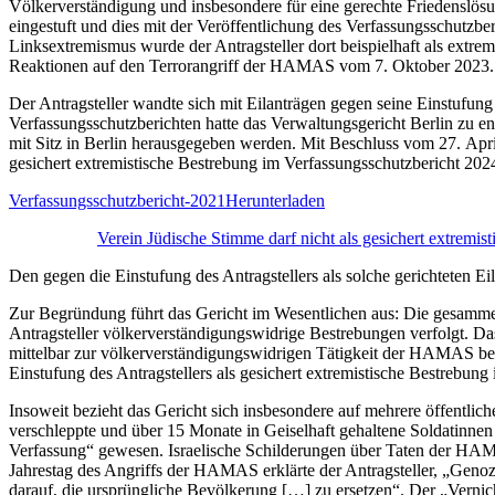
Völkerverständigung und insbesondere für eine gerechte Friedenslösun
eingestuft und dies mit der Veröffentlichung des Verfassungsschutzb
Linksextremismus wurde der Antragsteller dort beispielhaft als extrem
Reaktionen auf den Terrorangriff der HAMAS vom 7. Oktober 2023.
Der Antragsteller wandte sich mit Eilanträgen gegen seine Einstufun
Verfassungsschutzberichten hatte das Verwaltungsgericht Berlin zu e
mit Sitz in Berlin herausgegeben werden. Mit Beschluss vom 27. Apr
gesichert extremistische Bestrebung im Verfassungsschutzbericht 202
Verfassungsschutzbericht-2021
Herunterladen
Verein Jüdische Stimme darf nicht als gesichert extremis
Den gegen die Einstufung des Antragstellers als solche gerichteten E
Zur Begründung führt das Gericht im Wesentlichen aus: Die gesammel
Antragsteller völkerverständigungswi­drige Bestrebungen verfolgt. Das 
mittelbar zur völkerverständigungswidrigen Tätigkeit der HAMAS beit
Einstufung des Antragstellers als gesichert extremistische Bestrebung
Insoweit bezieht das Gericht sich insbesondere auf mehrere öffentl
verschleppte und über 15 Monate in Geiselhaft gehaltene Soldatinnen 
Verfassung“ gewesen. Israelische Schilderungen über Taten der HAMA
Jahrestag des Angriffs der HAMAS erklärte der Antragsteller, „Genozid
darauf, die ursprüngliche Bevölkerung […] zu ersetzen“. Der „Vernicht