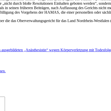
 „nicht durch bloße Resolutionen Einhalten geboten werden“, sondern 
als in seinen früheren Beiträgen, nach Auffassung des Gerichts nicht me
 Billigung des Vorgehens der HAMAS, die einer personellen oder säch
über die das Oberverwaltungsgericht für das Land Nordrhein-Westfal
in ausgebildeten „Anästhesistin“ wegen Körperverletzung mit Todesfolg
men.