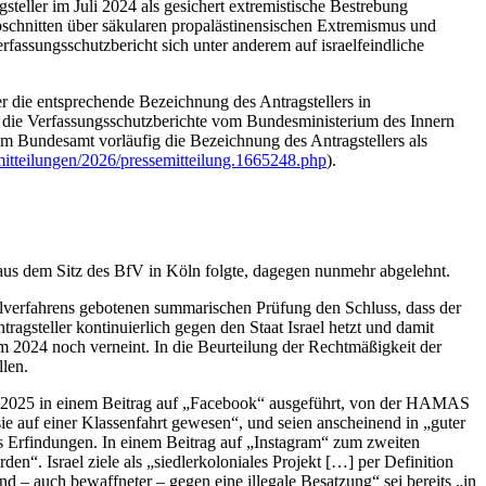
teller im Juli 2024 als gesichert extremistische Bestrebung
bschnitten über säkularen propalästinensischen Ex­tremismus und
rfassungsschutzbericht sich unter anderem auf israelfeindliche
r die entsprechende Bezeichnung des Antragstellers in
ss die Verfassungsschutzberichte vom Bundesministerium des Innern
m Bundesamt vorläufig die Bezeichnung des Antragstellers als
emitteilungen/2026/pressemitteilung.1665248.php
).
t aus dem Sitz des BfV in Köln folgte, dagegen nunmehr abgelehnt.
lverfahrens gebotenen summarischen Prüfung den Schluss, dass der
ragsteller kontinuierlich gegen den Staat Israel hetzt und damit
m 2024 noch verneint. In die Beurteilung der Rechtmäßigkeit der
llen.
uar 2025 in einem Beitrag auf „Facebook“ ausgeführt, von der HAMAS
sie auf einer Klassenfahrt gewesen“, und seien anscheinend in „guter
s Erfindungen. In einem Beitrag auf „Instagram“ zum zweiten
en“. Israel ziele als „siedlerkoloniales Projekt […] per Definition
nd – auch bewaffneter – gegen eine illegale Besatzung“ sei bereits „in