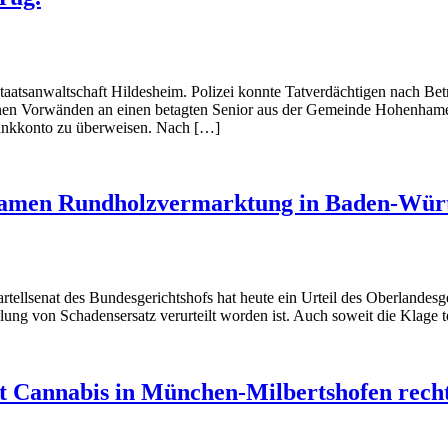
aatsanwaltschaft Hildesheim. Polizei konnte Tatverdächtigen nach B
edenen Vorwänden an einen betagten Senior aus der Gemeinde Hohenham
ankkonto zu überweisen. Nach […]
insamen Rundholzvermarktung in Baden-Wür
llsenat des Bundesgerichtshofs hat heute ein Urteil des Oberlandesg
g von Schadensersatz verurteilt worden ist. Auch soweit die Klage t
t Cannabis in München-Milbertshofen recht