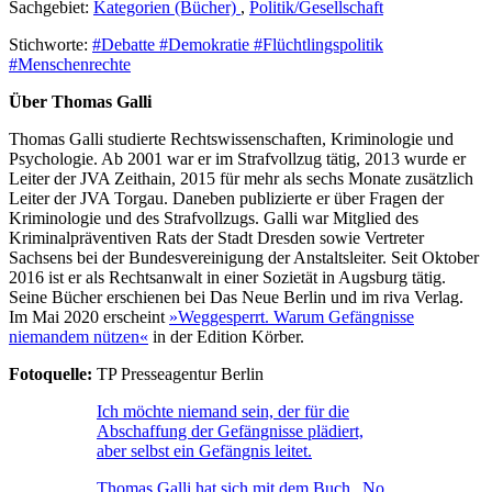
Sachgebiet:
Kategorien (Bücher)
,
Politik/Gesellschaft
Stichworte:
#Debatte
#Demokratie
#Flüchtlingspolitik
#Menschenrechte
Über Thomas Galli
Thomas Galli studierte Rechtswissenschaften, Kriminologie und
Psychologie. Ab 2001 war er im Strafvollzug tätig, 2013 wurde er
Leiter der JVA Zeithain, 2015 für mehr als sechs Monate zusätzlich
Leiter der JVA Torgau. Daneben publizierte er über Fragen der
Kriminologie und des Strafvollzugs. Galli war Mitglied des
Kriminalpräventiven Rats der Stadt Dresden sowie Vertreter
Sachsens bei der Bundesvereinigung der Anstaltsleiter. Seit Oktober
2016 ist er als Rechtsanwalt in einer Sozietät in Augsburg tätig.
Seine Bücher erschienen bei Das Neue Berlin und im riva Verlag.
Im Mai 2020 erscheint
»Weggesperrt. Warum Gefängnisse
niemandem nützen«
in der Edition Körber.
Fotoquelle:
TP Presseagentur Berlin
Ich möchte niemand sein, der für die
Abschaffung der Gefängnisse plädiert,
aber selbst ein Gefängnis leitet.
Thomas Galli hat sich mit dem Buch „No