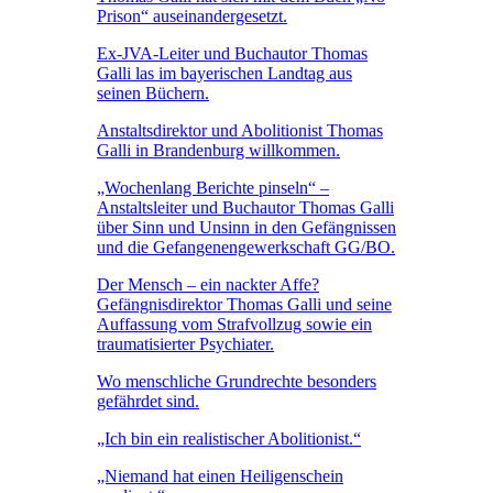
Prison“ auseinandergesetzt.
Ex-JVA-Leiter und Buchautor Thomas
Galli las im bayerischen Landtag aus
seinen Büchern.
Anstaltsdirektor und Abolitionist Thomas
Galli in Brandenburg willkommen.
„Wochenlang Berichte pinseln“ –
Anstaltsleiter und Buchautor Thomas Galli
über Sinn und Unsinn in den Gefängnissen
und die Gefangenengewerkschaft GG/BO.
Der Mensch – ein nackter Affe?
Gefängnisdirektor Thomas Galli und seine
Auffassung vom Strafvollzug sowie ein
traumatisierter Psychiater.
Wo menschliche Grundrechte besonders
gefährdet sind.
„Ich bin ein realistischer Abolitionist.“
„Niemand hat einen Heiligenschein