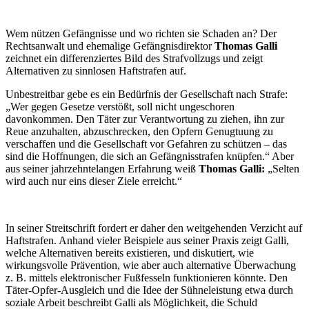
Wem nützen Gefängnisse und wo richten sie Schaden an? Der
Rechtsanwalt und ehemalige Gefängnisdirektor
Thomas Galli
zeichnet ein differenziertes Bild des Strafvollzugs und zeigt
Alternativen zu sinnlosen Haftstrafen auf.
Unbestreitbar gebe es ein Bedürfnis der Gesellschaft nach Strafe:
„Wer gegen Gesetze verstößt, soll nicht ungeschoren
davonkommen. Den Täter zur Verantwortung zu ziehen, ihn zur
Reue anzuhalten, abzuschrecken, den Opfern Genugtuung zu
verschaffen und die Gesellschaft vor Gefahren zu schützen – das
sind die Hoffnungen, die sich an Gefängnisstrafen knüpfen.“ Aber
aus seiner jahrzehntelangen Erfahrung weiß
Thomas Galli:
„Selten
wird auch nur eins dieser Ziele erreicht.“
In seiner Streitschrift fordert er daher den weitgehenden Verzicht auf
Haftstrafen. Anhand vieler Beispiele aus seiner Praxis zeigt Galli,
welche Alternativen bereits existieren, und diskutiert, wie
wirkungsvolle Prävention, wie aber auch alternative Überwachung
z. B. mittels elektronischer Fußfesseln funktionieren könnte. Den
Täter-Opfer-Ausgleich und die Idee der Sühneleistung etwa durch
soziale Arbeit beschreibt Galli als Möglichkeit, die Schuld